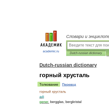
Словари и энциклоп
academic.ru
Dutch-russian dictionary
Dutch-russian dictionary
горный хрусталь
Толкование
Перевод
горный
хрусталь
adj
gener
.
bergglas
,
bergkristal