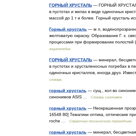
ГОРНЫЙ ХРУСТАЛЬ
— ГОРНЫЙ ХРУСТАЛЬ, 
в пустотах и жилах в виде одиночных крист
массой до 1 т и более. Горный хрусталь
Горный хрусталь
— м л, водянопрозрачн
желтоватую окраску. Образование Г. х. св
процессами при формировании полостей 
энциклопедия
ГОРНЫЙ ХРУСТАЛЬ
— минерал, бесцветн
в пустотах и хрусталеносных погребах в п
одиночных кристаллов, иногда друз. Изв
словарь
горный хрусталь
— сущ., кол во синонимов
синонимов ASIS …
Словарь синонимов
горный хрусталь
— Неокрашенная прозра
16548 80] Тематики оптика, оптические приб
roche …
Справочник технического переводчика
горный хрусталь
— минерал, бесцветная 