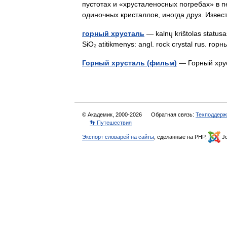
пустотах и «хрусталеносных погребах» в п
одиночных кристаллов, иногда друз. Изв
горный хрусталь
— kalnų krištolas statusas
SiO₂ atitikmenys: angl. rock crystal rus. г
Горный хрусталь (фильм)
— Горный хру
© Академик, 2000-2026
Обратная связь:
Техподдерж
👣 Путешествия
Экспорт словарей на сайты
, сделанные на PHP,
Jo