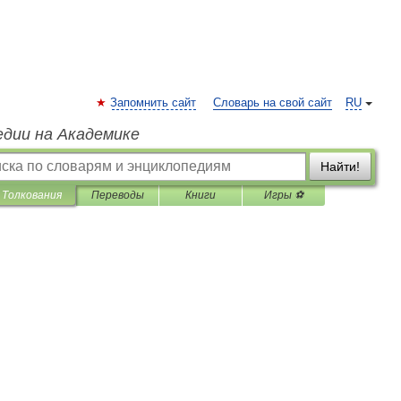
Запомнить сайт
Словарь на свой сайт
RU
едии на Академике
Найти!
Толкования
Переводы
Книги
Игры ⚽