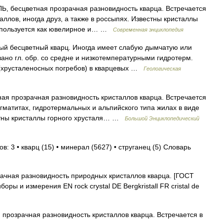
бесцветная прозрачная разновидность кварца. Встречается
аллов, иногда друз, а также в россыпях. Известны кристаллы
 используется как ювелирное и… …
Современная энциклопедия
ый бесцветный кварц. Иногда имеет слабую дымчатую или
язано гл. обр. со средне и низкотемпературными гидротерм.
(хрусталеносных погребов) в кварцевых …
Геологическая
ая прозрачная разновидность кристаллов кварца. Встречается
егматитах, гидротермальных и альпийского типа жилах в виде
естны кристаллы горного хрусталя… …
Большой Энциклопедический
: 3 • кварц (15) • минерал (5627) • струганец (5) Словарь
чная разновидность природных кристаллов кварца. [ГОСТ
оры и измерения EN rock crystal DE Bergkristall FR cristal de
прозрачная разновидность кристаллов кварца. Встречается в