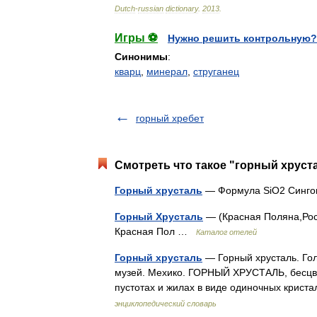
Dutch
-
russian
dictionary
.
2013
.
Игры ⚽
Нужно решить контрольную?
Синонимы
:
кварц
,
минерал
,
струганец
горный хребет
Смотреть что такое "горный хруста
Горный хрусталь
— Формула SiO2 Син
Горный Хрусталь
— (Красная Поляна,Росс
Красная Пол …
Каталог отелей
Горный хрусталь
— Горный хрусталь. Гол
музей. Мехико. ГОРНЫЙ ХРУСТАЛЬ, бесцве
пустотах и жилах в виде одиночных криста
энциклопедический словарь