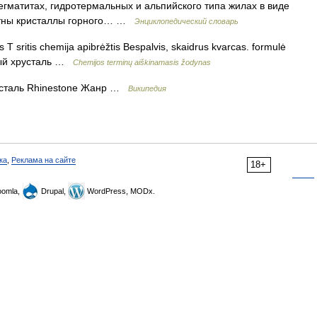
егматитах, гидротермальных и альпийского типа жилах в виде
естны кристаллы горного… …
Энциклопедический словарь
 T sritis chemija apibrėžtis Bespalvis, skaidrus kvarcas. formulė
орный хрусталь …
Chemijos terminų aiškinamasis žodynas
сталь Rhinestone Жанр …
Википедия
ка
,
Реклама на сайте
18+
omla,
Drupal,
WordPress, MODx.