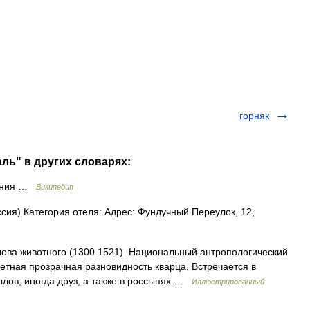
горняк
ль" в других словарях:
гония …
Википедия
ия) Категория отеля: Адрес: Фундучный Переулок, 12,
ова животного (1300 1521). Национальный антропологический
тная прозрачная разновидность кварца. Встречается в
ллов, иногда друз, а также в россыпях …
Иллюстрированный